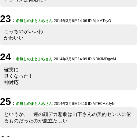
23
：
名無しのまとぷらさん
2014年3月6日14:06 ID:MjIzMTkyO
こっちのがいいわ
かわいい
24
：
名無しのまとぷらさん
2014年3月6日14:09 ID:NDk3MDgwM
確実に
良くなった!!
神対応
25
：
名無しのまとぷらさん
2014年3月6日14:10 ID:MTE0MzUyN
というか、一連の顔デカ悲劇は山下さんの美的センスに依
るものだったのが腹立たしい