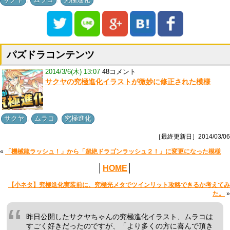
パズドラコンテンツ
2014/3/6(木) 13:07
48コメント
サクヤの究極進化イラストが微妙に修正された模様
,
,
サクヤ
ムラコ
究極進化
［最終更新日］2014/03/06
«
「機械龍ラッシュ！」から「超絶ドラゴンラッシュ２！」に変更になった模様
│
HOME
│
【小ネタ】究極進化実装前に、究極光メタでツインリット攻略できるか考えてみ
た。
»
昨日公開したサクヤちゃんの究極進化イラスト、ムラコは
すごく好きだったのですが、「より多くの方に喜んで頂き