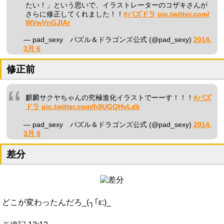
たい！」という思いで、イラストレーターのコザキさんが
さらに修正してくれました！！
#パズドラ
pic.twitter.com/
WVwVnGJIAr
— pad_sexy パズル＆ドラゴンズ公式 (@pad_sexy)
2014,
3月 6
修正前
麒麟サクヤちゃんの究極進化イラストでーーす！！！
#パズ
ドラ
pic.twitter.com/h9UGQHvLdk
— pad_sexy パズル＆ドラゴンズ公式 (@pad_sexy)
2014,
3月 5
差分
どこが変わったんだろ_(┐｢ε:)_