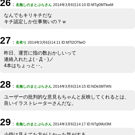
26
：
名無しのまとぷらさん
2014年3月6日14:10 ID:MTg0MTkwM
なんでもキリキチだな
キチ認定しか仕事無いの？ｗ
27
：
名有り
2014年3月6日14:11 ID:MTI2OTIwO
昨日、運営に指の数おかしいって
連絡入れたよ(・Д・)ノ
4本はちょっと‥。
28
：
名無しのまとぷらさん
2014年3月6日14:15 ID:NDk3MTI4N
ユーザーの批判的な意見もちゃんと反映してくれるとは、
良いイラストレーターさんだな。
29
：
名無しのまとぷらさん
2014年3月6日14:17 ID:NTg0MzI3M
小指は見えてた方がよかった気がする