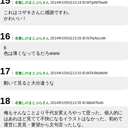
15
：
名無しのまとぷらさん
2014年3月6日13:24 ID:MTg0MTkwM
これはコザキさんに感謝ですわ。
かわいい！
16
：
名無しのまとぷらさん
2014年3月6日13:26 ID:NTAyNzcxM
6
色は薄くなってるだろwww
17
：
名無しのまとぷらさん
2014年3月6日13:33 ID:MTA3MzMzM
動いて見ると大分違うな
18
：
名無しのまとぷらさん
2014年3月6日13:35 ID:MjIxNTkxN
俺もそんなことより千代女変えろやって思った。個人的に
はあれほど見てて不快になるイラストはなかった。初めて
運営に意見・要望から文句言ったしな。