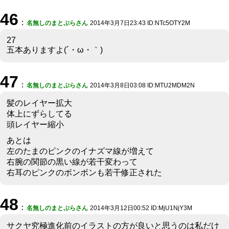
46
：
名無しのまとぷらさん
2014年3月7日23:43 ID:NTc5OTY2M
27
五本ありますよ(´・ω・｀)
47
：
名無しのまとぷらさん
2014年3月8日03:08 ID:MTU2MDM2N
髪のレイヤー拡大
体上にずらしてる
頭レイヤー縮小
あとは
左のたまのピンクのイナズマ線が増えて
右腕の関節の黒い線が若干変わって
右耳のピンクのボンボンも若干修正された
48
：
名無しのまとぷらさん
2014年3月12日00:52 ID:MjU1NjY3M
サクヤ究極進化前のイラストの方が良いと思うのは私だけ