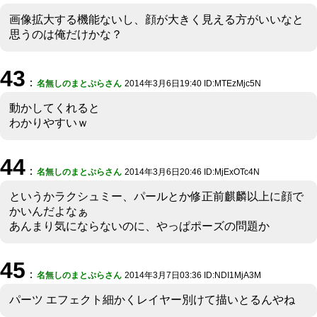
画像拡大する機能ないし、顔が大きく見える方がいいなと
思うのは俺だけかな？
43
：
名無しのまとぷらさん
2014年3月6日19:40 ID:MTEzMjc5N
動かしてくれると
わかりやすいｗ
44
：
名無しのまとぷらさん
2014年3月6日20:46 ID:MjExOTc4N
というかラクシュミー、パールとか修正前麒麟以上に顔で
かいんだよなぁ
あんまり気にならないのに、やっぱポーズの問題か
45
：
名無しのまとぷらさん
2014年3月7日03:36 ID:NDI1MjA3M
パーツ エフェクト細かくレイヤー別けて描いとるんやね