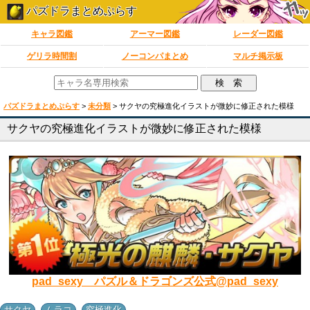
パズドラまとめぷらす
キャラ図鑑
アーマー図鑑
レーダー図鑑
ゲリラ時間割
ノーコンパまとめ
マルチ掲示板
パズドラまとめぷらす
>
未分類
>
サクヤの究極進化イラストが微妙に修正された模様
サクヤの究極進化イラストが微妙に修正された模様
pad_sexy パズル＆ドラゴンズ公式@pad_sexy
,
,
サクヤ
ムラコ
究極進化