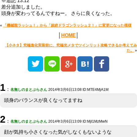
※追記 13:12
差分追加しました。
頭身が変わってるんですねー。 さらに良くなった。
«
「機械龍ラッシュ！」から「超絶ドラゴンラッシュ２！」に変更になった模様
│
HOME
│
【小ネタ】究極進化実装前に、究極光メタでツインリット攻略できるか考えてみ
た。
»
1
：
名無しのまとぷらさん
2014年3月6日13:08 ID:MTE4MjA1M
頭身のバランスが良くなってますね
2
：
名無しのまとぷらさん
2014年3月6日13:09 ID:MjI1MzMwN
顔が気持ち小さくなった気がしなくもないような