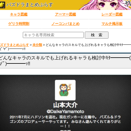
パズドラまとめぷらす
キャラ図鑑
アーマー図鑑
レーダー図鑑
ゲリラ時間割
ノーコンパまとめ
マルチ掲示板
ズドラまとめぷらす
>
未分類
>
どんなキャラのスキルでも上げれるキャラも検討中ｷﾀ━━
(ﾟ∀ﾟ)━━━━ｯ!!
どんなキャラのスキルでも上げれるキャラも検討中ｷﾀ━━━━(
∀ﾟ)━━━━ｯ!!