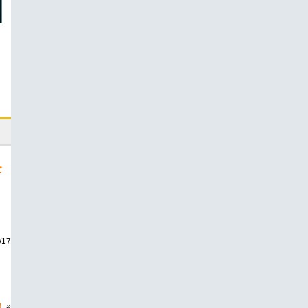
━
17
！
»