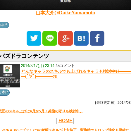
山本大介@DaikeYamamoto
山本P
パズドラコンテンツ
2014/3/17(月) 23:14
45コメント
どんなキャラのスキルでも上げれるキャラも検討中ｷﾀ━━
━(ﾟ∀ﾟ)━━━━ｯ!!
山本P
［最終更新日］2014/03/
威圧のスキル上げは4月か5月！英龍の守りも検討中。
│
HOME
│
Ver6.4.3のアプデ！7つの覚醒スキルが上方修正、変換時のドロップ強化も継続に