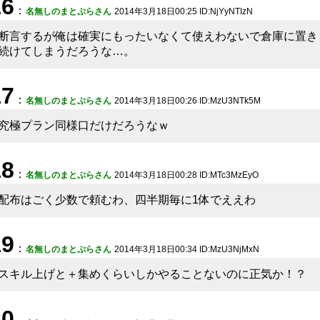
16
：
名無しのまとぷらさん
2014年3月18日00:25 ID:NjYyNTIzN
断言するが俺は確実にもったいなくて使えわないで倉庫に置き
続けてしまうだろうな…。
17
：
名無しのまとぷらさん
2014年3月18日00:26 ID:MzU3NTk5M
究極プラン同様口だけだろうなｗ
18
：
名無しのまとぷらさん
2014年3月18日00:28 ID:MTc3MzEyO
配布はごく少数で頼むわ、四半期毎に1体でええわ
19
：
名無しのまとぷらさん
2014年3月18日00:34 ID:MzU3NjMxN
スキル上げと＋集めくらいしかやることないのに正気か！？
20