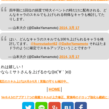
四半期に1回位の頻度で特大イベントの時だけに配布される、ど
んなキャラのスキルでも上げられる特殊なキャラも検討してた
りします。
— 山本大介 (@DaikeYamamoto)
2014, 3月 17
はい、どんなキャラのスキルでも100％上げられるキャラを検
討してます。
@kuroutadori62
@DaikeYamamoto
それはたま
ドラのように確定でスキルアップということですか？
— 山本大介 (@DaikeYamamoto)
2014, 3月 17
これは嬉しい！
今ならミサトさんを上げるかな((o(´∀｀)o))
威圧のスキル上げは4月か5月！英龍の守りも検討中。
│
HOME
│
Ver6.4.3のアプデ！7つの覚醒スキルが上方修正、変換時のドロップ強化も継続に