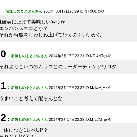
9
：
名無しのまとぷらさん
2014年3月17日23:29 ID:NTIxODcxO
1確実に上げて美味しいやつか
エンハンスネコとか？
それか時魔をじわじわ上げて行くのもいいかな
10
：
名無しのまとぷらさん
2014年3月17日23:31 ID:NTc4NTgwM
それよりこいつのムラコとのリーダーチェンジワロタ
11
：
名無しのまとぷらさん
2014年3月17日23:37 ID:MzIwMjMxM
うまいこと考えて配らんとな
12
：
名無しのまとぷらさん
2014年3月17日23:38 ID:MTc2MTgwN
一体につき1レベUP？
それともMAX？