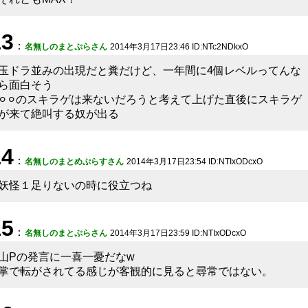
13
：
名無しのまとぷらさん
2014年3月17日23:46 ID:NTc2NDkxO
玉ドラ並みの出現だと糞だけど、一年間に4個レベルってんな
ら面白そう
⚪︎⚪︎のスキラゲは来ないだろうと考えて上げた直後にスキラゲ
が来て絶叫する奴が出る
14
：
名無しのまとめぷらすさん
2014年3月17日23:54 ID:NTIxODcxO
妖怪１足りないの時に役立つね
15
：
名無しのまとぷらさん
2014年3月17日23:59 ID:NTIxODcxO
山Pの発言に一喜一憂だなw
掌で転がされてる感じが客観的に見ると尋常ではない。