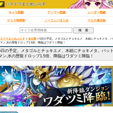
パズドラまとめぷらす
キャラ図鑑
アーマー図鑑
レーダー図鑑
ゲリラ時間割
ノーコンパまとめ
マルチ掲示板
ズドラまとめぷらす
>
未分類
>
5日の予定。メタゴルとチョキエメ、水組にチョキメタ。
マン,水の歴龍ドロップ1.5倍、降臨はワダツミ降臨！
5日の予定。メタゴルとチョキエメ、水組にチョキメタ。バッ
マン,水の歴龍ドロップ1.5倍、降臨はワダツミ降臨！