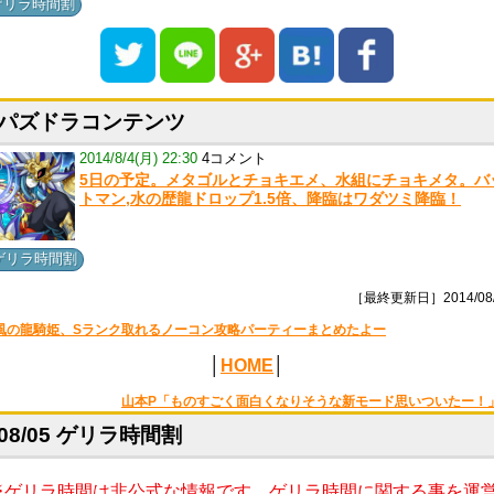
ゲリラ時間割
パズドラコンテンツ
2014/8/4(月) 22:30
4コメント
5日の予定。メタゴルとチョキエメ、水組にチョキメタ。バ
トマン,水の歴龍ドロップ1.5倍、降臨はワダツミ降臨！
ゲリラ時間割
［最終更新日］2014/08/
風の龍騎姫、Sランク取れるノーコン攻略パーティーまとめたよー
│
HOME
│
山本P「ものすごく面白くなりそうな新モード思いついたー！
08/05 ゲリラ時間割
※ゲリラ時間は非公式な情報です。ゲリラ時間に関する事を運