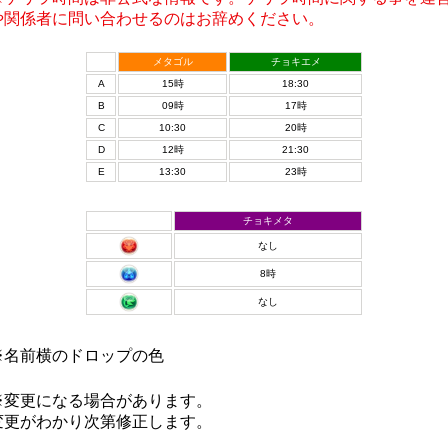
や関係者に問い合わせるのはお辞めください。
メタゴル
チョキエメ
A
15時
18:30
B
09時
17時
C
10:30
20時
D
12時
21:30
E
13:30
23時
チョキメタ
なし
8時
なし
※名前横のドロップの色
※変更になる場合があります。
変更がわかり次第修正します。