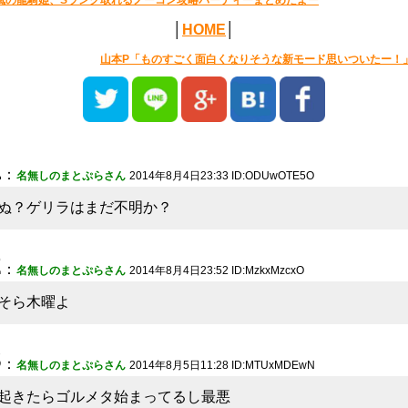
風の龍騎姫、Sランク取れるノーコン攻略パーティーまとめたよー
│
HOME
│
山本P「ものすごく面白くなりそうな新モード思いついたー！
1
：
名無しのまとぷらさん
2014年8月4日23:33 ID:ODUwOTE5O
ぬ？ゲリラはまだ不明か？
2
：
名無しのまとぷらさん
2014年8月4日23:52 ID:MzkxMzcxO
そら木曜よ
3
：
名無しのまとぷらさん
2014年8月5日11:28 ID:MTUxMDEwN
起きたらゴルメタ始まってるし最悪