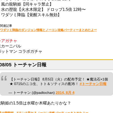
・風の龍騎姫【同キャラ禁止】
・水の歴龍【火水木限定】 ドロップ1.5倍 12時〜
・ワダツミ降臨【覚醒スキル無効】
関連記事
ワダツミ降臨のダンジョン情報とノーコン攻略パーティーまとめたよー
レアガチャ
水カーニバル
バットマン コラボガチャ
08/05 トーチャン日報
【トーチャン日報】 8月5日（火）の配布予定！ ★魔法石×1個
★ 0715のニコ生、トト＆ソティスの配布！
#トーチャン日報
— トーチャン (@padtochan)
2014, 8月 4
龍騎姫の1.5倍は水曜か木曜あたりかな？