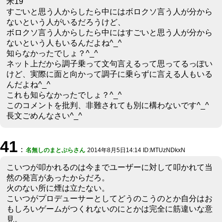
米19
すごいと思う人からしたら中にはボロクソ言う人が分から
ないという人がいるだろうけど、
ボロクソ言う人からしたら中にはすごいと思う人が分から
ないという人もいるんだよね^_^
知らなかったでしょ？^_^
ネット上だから調子乗って文句言えるって思ってるっぽい
けど、実際に面と向かって調子に乗らずに言える人もいる
んだよね^_^
これも知らなかったでしょ？^_^
このコメントを批判、非難されても別に構わないです^_^
長文ごめんなさい^_^
41
：
名無しのまとぷらさん
2014年8月5日14:14 ID:MTUzNDkxN
こいつが叩かれるのは今までユーザーに対して叩かれて当
然の発言があったからだろ。
火のない所に煙は立たない。
こいつがプロデューサーとしてどうのこうのとか自分はお
もしろいゲームがつくれないのにとかは完全に筋違いな意
見。