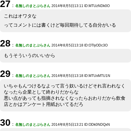
27
：
名無しのまとぷらさん
2014年8月5日13:11 ID:MTUzNDk0O
これはオワタな
ってコメントには書くけど毎回期待してる自分がいる
28
：
名無しのまとぷらさん
2014年8月5日13:18 ID:OTIyODc3O
もうそういうのいいから
29
：
名無しのまとぷらさん
2014年8月5日13:18 ID:MTUxMTU1N
いちゃもんつけるなよって言う奴いるけどそれ言われなく
なったら企業として終わりだからな
悪い点があっても指摘されなくなったらおわりだから飲食
店とかはアンケート用紙おいてるだろ
30
：
名無しのまとぷらさん
2014年8月5日13:21 ID:ODk0NDQxN