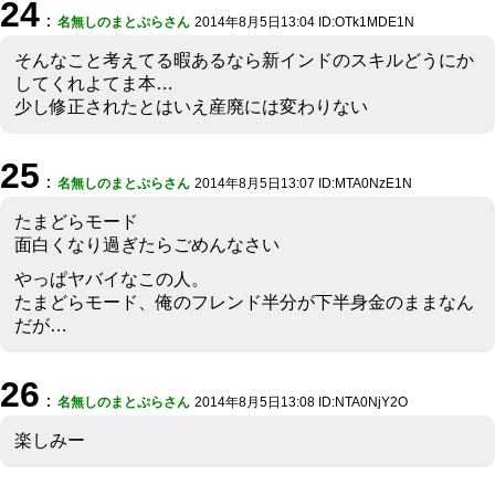
24
：
名無しのまとぷらさん
2014年8月5日13:04 ID:OTk1MDE1N
そんなこと考えてる暇あるなら新インドのスキルどうにか
してくれよてま本…
少し修正されたとはいえ産廃には変わりない
25
：
名無しのまとぷらさん
2014年8月5日13:07 ID:MTA0NzE1N
たまどらモード
面白くなり過ぎたらごめんなさい
やっぱヤバイなこの人。
たまどらモード、俺のフレンド半分が下半身金のままなん
だが…
26
：
名無しのまとぷらさん
2014年8月5日13:08 ID:NTA0NjY2O
楽しみー