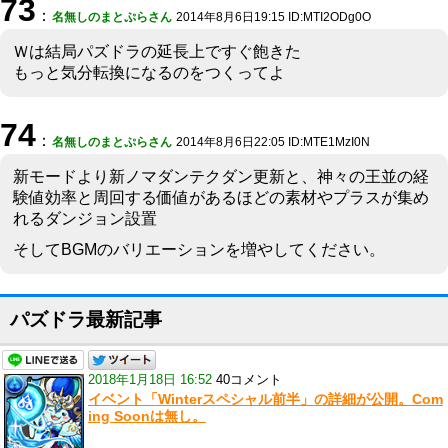
73
：
名無しのまとぷらさん
2014年8月6日19:15 ID:MTI2ODg0O
Ｗは結局パズドラの延長上ですぐ飽きた
もっと気分転換になるのをつくってよ
74
：
名無しのまとぷらさん
2014年8月6日22:05 ID:MTE1MzI0N
新モードより新ノマダンテクダン更新と、神々の王並の経
験値効率と周回する価値があるほどの素材やプラスが集め
れるダンジョン設置
そしてBGMのバリエーションを増やしてください。
パズドラ最新記事
2018年1月18日 16:52
40コメント
イベント「Winterスペシャル前半」の詳細が公開。Com
ing Soonは無し。