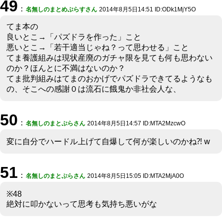
49
：
名無しのまとめぷらすさん
2014年8月5日14:51 ID:ODk1MjY5O
てま本の
良いとこ→「パズドラを作った」こと
悪いとこ→「若干適当じゃね？って思わせる」こと
てま養護組みは現状産廃のガチャ限を見ても何も思わない
のか？ほんとに不満はないのか？
てま批判組みはてまのおかげでパズドラできてるようなも
の、そこへの感謝０は流石に餓鬼か非社会人な、
50
：
名無しのまとぷらさん
2014年8月5日14:57 ID:MTA2MzcwO
変に自分でハードル上げて自爆して何が楽しいのかね⁈ w
51
：
名無しのまとぷらさん
2014年8月5日15:05 ID:MTA2MjA0O
※48
絶対に叩かないって思考も気持ち悪いがな