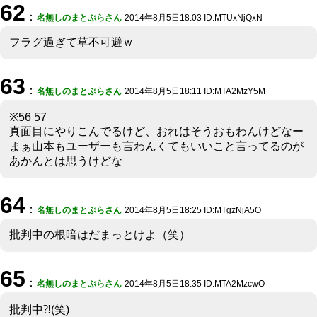
62
：
名無しのまとぷらさん
2014年8月5日18:03 ID:MTUxNjQxN
フラグ過ぎて草不可避ｗ
63
：
名無しのまとぷらさん
2014年8月5日18:11 ID:MTA2MzY5M
※56 57
真面目にやりこんでるけど、おれはそうおもわんけどなー
まぁ山本もユーザーも言わんくてもいいこと言ってるのが
あかんとは思うけどな
64
：
名無しのまとぷらさん
2014年8月5日18:25 ID:MTgzNjA5O
批判中の根暗はだまっとけよ（笑）
65
：
名無しのまとぷらさん
2014年8月5日18:35 ID:MTA2MzcwO
批判中⁈(笑)