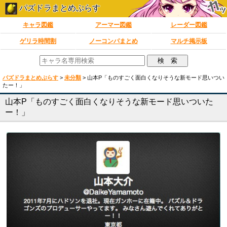
パズドラまとめぷらす
キャラ図鑑
アーマー図鑑
レーダー図鑑
ゲリラ時間割
ノーコンパまとめ
マルチ掲示板
パズドラまとめぷらす
>
未分類
>
山本P「ものすごく面白くなりそうな新モード思いつい
たー！」
山本P「ものすごく面白くなりそうな新モード思いついた
ー！」