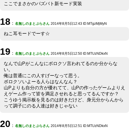
ここでまさかのパズバト新モード実装
18
：
名無しのまとぷらさん
2014年8月5日12:43 ID:MTgzMjMyN
ねこ耳モードでーす☆
19
：
名無しのまとぷらさん
2014年8月5日12:50 ID:MTUzNDkxN
なんで山Pがこんなにボロクソ言われてるのか分からな
い。
俺は普通にこの人すげーなって思う。
ボロクソいよーる人らはなんなん？
山Pよりも自分の方が優れてて、山Pの作ったゲームよりえ
えゲーム作って皆を満足させれると思ってるんですか？
こうゆう掲示板を見るのは好きだけど、身元分からんから
って調子にのる人達は好きじゃない
20
：
名無しのまとぷらさん
2014年8月5日12:51 ID:MTUzNDkxN