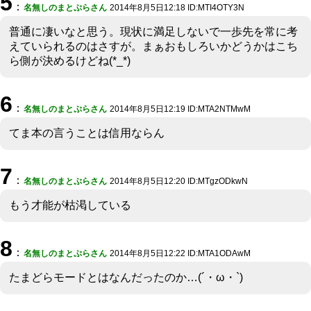
5
：
名無しのまとぷらさん
2014年8月5日12:18 ID:MTI4OTY3N
普通に凄いなと思う。現状に満足しないで一歩先を常に考
えていられるのはさすが。まぁおもしろいかどうかはこち
ら側が決めるけどね(*_*)
6
：
名無しのまとぷらさん
2014年8月5日12:19 ID:MTA2NTMwM
てま本の言うことは信用ならん
7
：
名無しのまとぷらさん
2014年8月5日12:20 ID:MTgzODkwN
もう才能が枯渇している
8
：
名無しのまとぷらさん
2014年8月5日12:22 ID:MTA1ODAwM
たまどらモードとはなんだったのか…(´・ω・`)