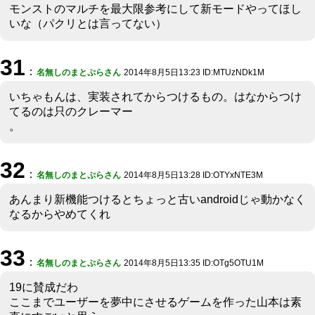
モンストのマルチを最大限参考にして新モードやってほし
いな（パクリとは言ってない）
31
：
名無しのまとぷらさん
2014年8月5日13:23 ID:MTUzNDk1M
いちゃもんは、実装されてからつけるもの。はなからつけ
てるのは只のクレーマー
。
32
：
名無しのまとぷらさん
2014年8月5日13:28 ID:OTYxNTE3M
あんまり新機能つけるとちょっと古いandroidじゃ動かなく
なるからやめてくれ
33
：
名無しのまとぷらさん
2014年8月5日13:35 ID:OTg5OTU1M
19に賛成だわ
ここまでユーザーを夢中にさせるゲームを作った山本は素