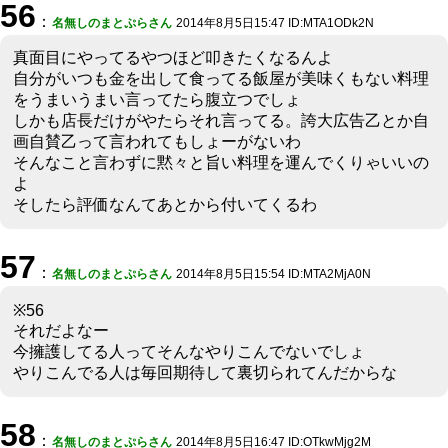
56
：
名無しのまとぷらさん
2014年8月5日15:47 ID:MTA1ODk2N
真面目にやってるやつほど叩きたくなるんよ
自分がいつも金を出して食ってる飯屋が美味くもない料理
をうまいうまい言ってたら腹立つでしょ
しかも店長だけがやたらそれ言ってる。誇大広告乙とか自
画自賛乙って言われてもしょーがないわ
そんなこと言わずに黙々と旨い料理を運んでくりゃいいの
よ
そしたら評価なんてあとから付いてくるわ
57
：
名無しのまとぷらさん
2014年8月5日15:54 ID:MTA2MjA0N
※56
それだよなー
今擁護してる人ってそんなやりこんでないでしょ
やりこんでる人は毎回期待して裏切られてんだからな
58
：
名無しのまとぷらさん
2014年8月5日16:47 ID:OTkwMjg2M