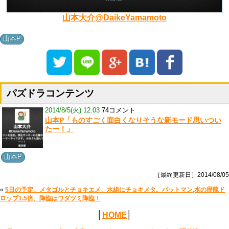
山本大介@DaikeYamamoto
山本P
パズドラコンテンツ
2014/8/5(火) 12:03
74コメント
山本P「ものすごく面白くなりそうな新モード思いつい
たー！」
山本P
［最終更新日］2014/08/05
«
5日の予定。メタゴルとチョキエメ、水組にチョキメタ。バットマン,水の歴龍ド
ロップ1.5倍、降臨はワダツミ降臨！
│
HOME
│