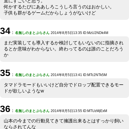
直にすごいと思う。
何かするたびにああしろこうしろ言うのはおかしい。
子供も群がるゲームだからしょうがないけど
34
：
名無しのまとぷらさん
2014年8月5日13:35 ID:MzU2NDk4M
まだ実装しても導入するか検討してもいないのに指摘され
るとか意味がわからない。終わってるのは誰のことだろう
か
35
：
名無しのまとぷらさん
2014年8月5日13:41 ID:MTc2NTk5M
タマドラモードもいいけど自分でドロップ配置できるモー
ドが欲しいようなw
36
：
名無しのまとぷらさん
2014年8月5日13:55 ID:MTUzMjExM
山本の今までの行動見てきて擁護出来るとはすっかり飼い
ならされてんな