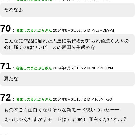
それなぁ
70
：
名無しのまとぷらさん
2014年8月6日02:45 ID:MjEyMDMwM
こんなに作品に触れた人達に製作者が知られ色濃く人々の
心に届くのはワンピースの尾田先生級やな
71
：
名無しのまとぷらさん
2014年8月6日10:22 ID:NDk3MTEzM
夏だな
72
：
名無しのまとぷらさん
2014年8月6日15:42 ID:MTg0MTkzO
ものすごく面白くなりそうな新モード思いついたーー
えっじゃあたまかすモードはてまp的に面白くないと….?