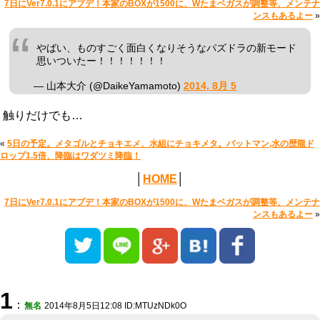
7日にVer7.0.1にアプデ！本家のBOXが1500に、Wたまベガスが調整等、メンテナ
ンスもあるよー
»
やばい、ものすごく面白くなりそうなパズドラの新モード
思いついたー！！！！！！！
— 山本大介 (@DaikeYamamoto)
2014, 8月 5
触りだけでも…
«
5日の予定。メタゴルとチョキエメ、水組にチョキメタ。バットマン,水の歴龍ド
ロップ1.5倍、降臨はワダツミ降臨！
│
HOME
│
7日にVer7.0.1にアプデ！本家のBOXが1500に、Wたまベガスが調整等、メンテナ
ンスもあるよー
»
1
：
無名
2014年8月5日12:08 ID:MTUzNDk0O