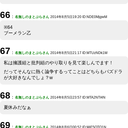
66
：
名無しのまとぷらさん
2014年8月5日19:20 ID:NDE0MjgwM
※64
ブーメラン乙
67
：
名無しのまとぷらさん
2014年8月5日21:17 ID:MTUzNDk1M
私は擁護組と批判組のやり取りを見て楽しんでます！
だってそんなに熱く論争するってことはどちらもパズドラ
が大好きなんでしょ？w
68
：
名無しのまとぷらさん
2014年8月5日23:57 ID:MTA2NTI4N
夏休みだなぁ
69
：
名無しのまとぷらさん
2014年8月6日00:52 ID:MjE5OTQ1N