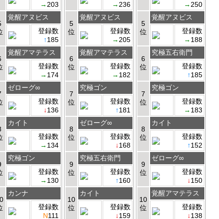
→
203
→
236
→
250
覚醒アヌビス
覚醒アヌビス
覚醒アヌビス
5
5
5
登録数
登録数
登録数
位
位
位
↑
185
→
205
→
188
覚醒アマテラス
覚醒アマテラス
究極五右衛門
6
6
6
登録数
登録数
登録数
位
位
位
→
174
→
182
↑
185
ゼローグ∞
究極ゴン
究極ゴン
7
7
7
登録数
登録数
登録数
位
位
位
↓
136
↑
181
→
183
カイト
ゼローグ∞
カイト
8
8
8
登録数
登録数
登録数
位
位
位
→
134
↓
168
↑
152
究極ゴン
究極五右衛門
ゼローグ∞
9
9
9
登録数
登録数
登録数
位
位
位
→
130
↑
160
↓
150
カンナ
カイト
覚醒アマテラス
0
10
10
登録数
登録数
登録数
位
位
位
N
111
↓
159
↓
138