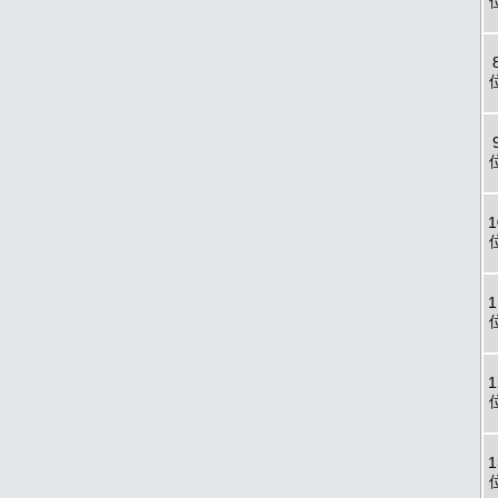
1
1
1
1