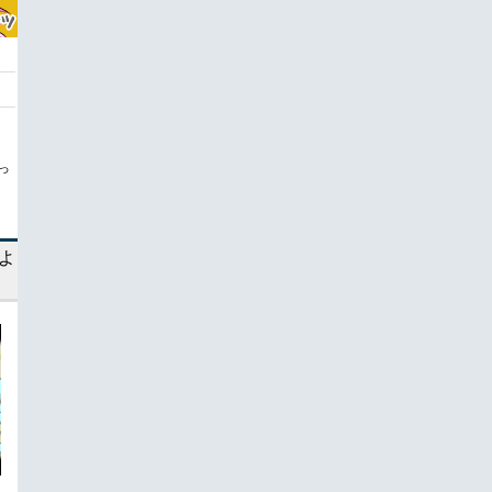
作っ
たよ