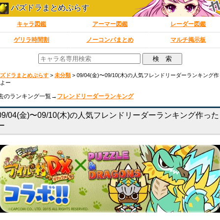
パズドラまとめぷらす
キャラ図鑑
アーマー図鑑
レーダー図鑑
ゲリラ時間割
ノーコンパまとめ
マルチ掲示板
ズドラまとめぷらす
>
未分類
>
09/04(金)〜09/10(木)の人気フレンドリーダーランキング
よー
去のランキング一覧→
フレンドリーダーランキング
09/04(金)〜09/10(木)の人気フレンドリーダーランキング作っ
ー