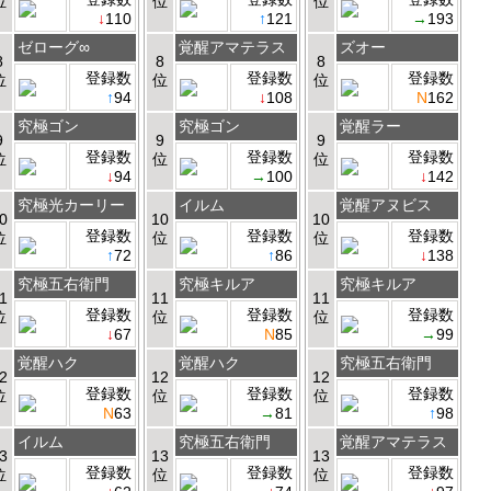
位
位
位
↓
110
↑
121
→
193
ゼローグ∞
覚醒アマテラス
ズオー
8
8
8
登録数
登録数
登録数
位
位
位
↑
94
↓
108
N
162
究極ゴン
究極ゴン
覚醒ラー
9
9
9
登録数
登録数
登録数
位
位
位
↓
94
→
100
↓
142
究極光カーリー
イルム
覚醒アヌビス
0
10
10
登録数
登録数
登録数
位
位
位
↑
72
↑
86
↓
138
究極五右衛門
究極キルア
究極キルア
1
11
11
登録数
登録数
登録数
位
位
位
↓
67
N
85
→
99
覚醒ハク
覚醒ハク
究極五右衛門
2
12
12
登録数
登録数
登録数
位
位
位
N
63
→
81
↑
98
イルム
究極五右衛門
覚醒アマテラス
3
13
13
登録数
登録数
登録数
位
位
位