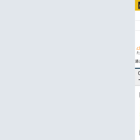
パ
た
過