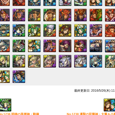
最終更新日: 2016/5/26(木) 11
No.1236 明徳の英傑神・劉備
No.1238 凛聖の双華神・大喬＆小