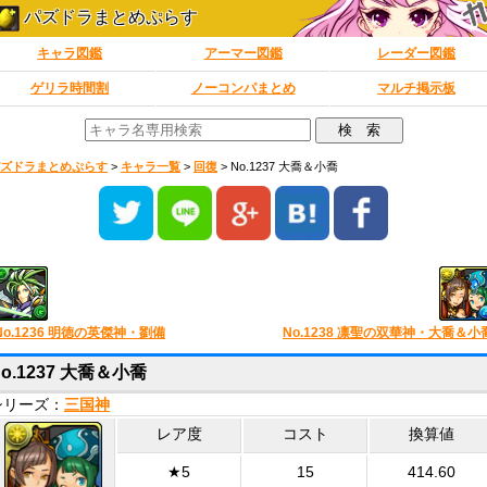
パズドラまとめぷらす
キャラ図鑑
アーマー図鑑
レーダー図鑑
ゲリラ時間割
ノーコンパまとめ
マルチ掲示板
ズドラまとめぷらす
>
キャラ一覧
>
回復
>
No.1237 大喬＆小喬
No.1236 明徳の英傑神・劉備
No.1238 凛聖の双華神・大喬＆小
No.1237 大喬＆小喬
シリーズ：
三国神
レア度
コスト
換算値
★5
15
414.60