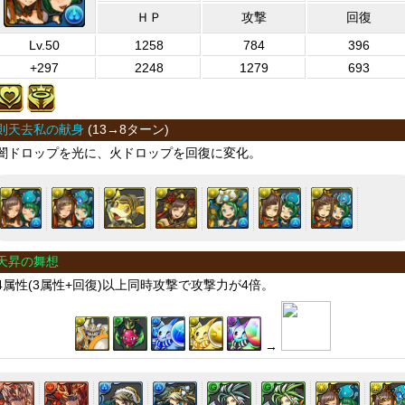
ＨＰ
攻撃
回復
Lv.50
1258
784
396
+297
2248
1279
693
則天去私の献身
(
13→8ターン
)
闇ドロップを光に、火ドロップを回復に変化。
天昇の舞想
4属性(3属性+回復)以上同時攻撃で攻撃力が4倍。
→