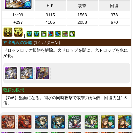
ＨＰ
攻撃
回復
Lv.99
3115
1563
373
+297
4105
2058
670
|
神出鬼没の策略
(
12→7ターン
)
ドロップロック状態を解除。火ドロップを闇に、光ドロップを水に
変化。
狼顧の観想
【7×6】盤面になる。闇水の同時攻撃で攻撃力が4倍、回復力は1.5
倍。