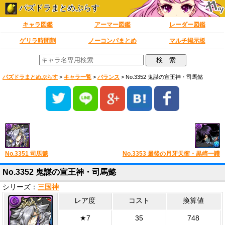
パズドラまとめぷらす
キャラ図鑑
アーマー図鑑
レーダー図鑑
ゲリラ時間割
ノーコンパまとめ
マルチ掲示板
パズドラまとめぷらす
>
キャラ一覧
>
バランス
>
No.3352 鬼謀の宣王神・司馬懿
No.3351 司馬懿
No.3353 最後の月牙天衝・黒崎一護
No.3352 鬼謀の宣王神・司馬懿
シリーズ：
三国神
レア度
コスト
換算値
★7
35
748