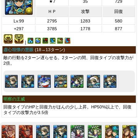
★7
35
729
ＨＰ
攻撃
回復
Lv.99
2795
1283
580
+297
3785
1778
877
|
虚心坦懐の慧眼
(
18→13ターン
)
敵の行動を2ターン遅らせる。2ターンの間、回復タイプの攻撃力が
2倍。
明察の王威
回復タイプのHPと回復力がほんの少し上昇。HP50%以上で、回復
タイプの攻撃力が3.5倍