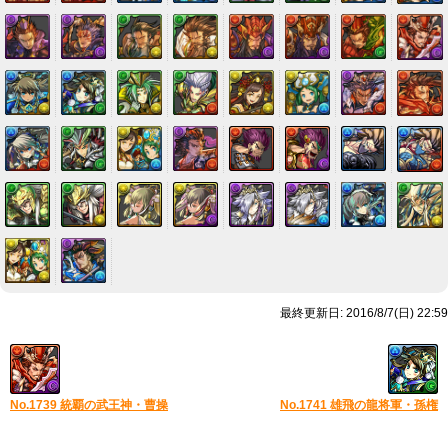
最終更新日: 2016/8/7(日) 22:59
No.1739 統覇の武王神・曹操
No.1741 雄飛の龍将軍・孫権