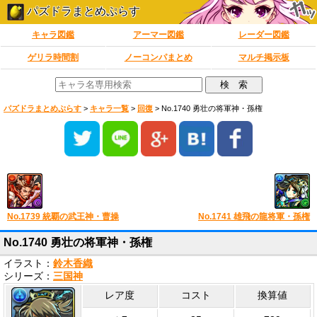
パズドラまとめぷらす
キャラ図鑑
アーマー図鑑
レーダー図鑑
ゲリラ時間割
ノーコンパまとめ
マルチ掲示板
パズドラまとめぷらす
>
キャラ一覧
>
回復
>
No.1740 勇壮の将軍神・孫権
No.1739 統覇の武王神・曹操
No.1741 雄飛の龍将軍・孫権
No.1740 勇壮の将軍神・孫権
イラスト：
鈴木香織
シリーズ：
三国神
レア度
コスト
換算値