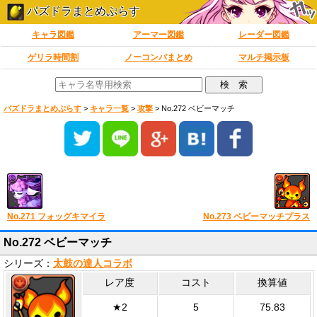
パズドラまとめぷらす
キャラ図鑑
アーマー図鑑
レーダー図鑑
ゲリラ時間割
ノーコンパまとめ
マルチ掲示板
パズドラまとめぷらす
>
キャラ一覧
>
攻撃
>
No.272 ベビーマッチ
No.271 フォッグキマイラ
No.273 ベビーマッチプラス
No.272 ベビーマッチ
シリーズ：
太鼓の達人コラボ
レア度
コスト
換算値
★2
5
75.83