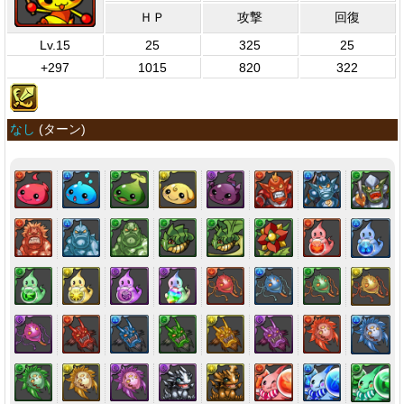
ＨＰ
攻撃
回復
Lv.15
25
325
25
+297
1015
820
322
なし
(
ターン
)