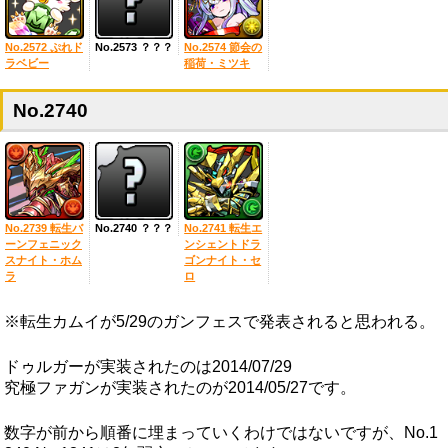
No.2572 ぷれド
No.2573 ？？？
No.2574 節会の
ラベビー
稲荷・ミツキ
No.2740
No.2739 転生バ
No.2740 ？？？
No.2741 転生エ
ーンフェニック
ンシェントドラ
スナイト・ホム
ゴンナイト・セ
ラ
ロ
※転生カムイが5/29のガンフェスで発表されると思われる。
ドゥルガーが実装されたのは2014/07/29
究極ファガンが実装されたのが2014/05/27です。
数字が前から順番に埋まっていくわけではないですが、No.1