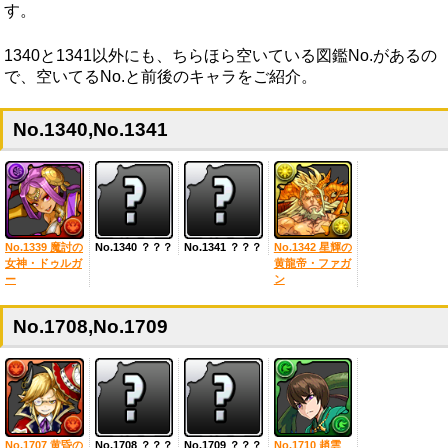
す。
1340と1341以外にも、ちらほら空いている図鑑No.があるの
で、空いてるNo.と前後のキャラをご紹介。
No.1340,No.1341
No.1339 魔討の
No.1340 ？？？
No.1341 ？？？
No.1342 星輝の
女神・ドゥルガ
黄龍帝・ファガ
ー
ン
No.1708,No.1709
No.1707 黄昏の
No.1708 ？？？
No.1709 ？？？
No.1710 趙雲