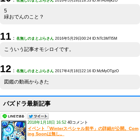
名無しのまとぷらさん
2016年5月28日18:53 ID:MTA0Mjk2O
5
緑おでんのこと？
11
：
名無しのまとぷらさん
2016年5月29日00:24 ID:NTc3MTI5M
こういう記事オモシロイです。
12
：
名無しのまとぷらさん
2017年4月18日22:16 ID:MzMyOTgzO
図鑑の動画からきた
パズドラ最新記事
2018年1月18日 16:52
40コメント
イベント「Winterスペシャル前半」の詳細が公開。Com
ing Soonは無し。