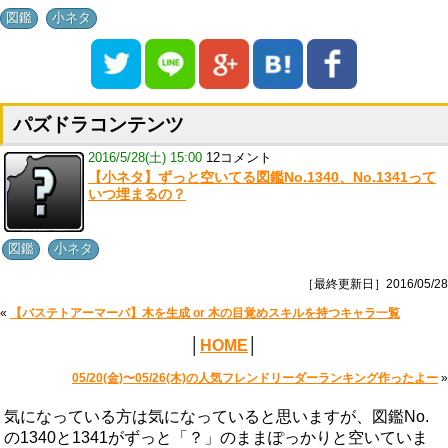
,
図鑑
小ネタ
パズドラコンテンツ
2016/5/28(土) 15:00
12コメント
【小ネタ】ずっと空いてる図鑑No.1340、No.1341って
いつ埋まるの？
,
図鑑
小ネタ
［最終更新日］2016/05/28
«
【バステトアーマーパ】木を生成 or 木の目覚めスキルを持つキャラ一覧
│
HOME
│
05/20(金)〜05/26(木)の人気フレンドリーダーランキング作ったよー
»
気になっている方は気になっていると思いますが、図鑑No.
の1340と1341がずっと「？」のままぽっかりと空いていま