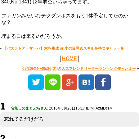
340,No.1341は2年弱空いちゃってます。
ファガンみたいなテクダンボスをもう1体予定してたのか
な？
埋まる日は来るのだろうか。
«
【バステトアーマーパ】木を生成 or 木の目覚めスキルを持つキャラ一覧
│
HOME
│
05/20(金)〜05/26(木)の人気フレンドリーダーランキング作ったよー
»
1
：
名無しのまとぷらさん
2016年5月28日15:17 ID:MTAzMDczM
忘れてるだけだろ
2