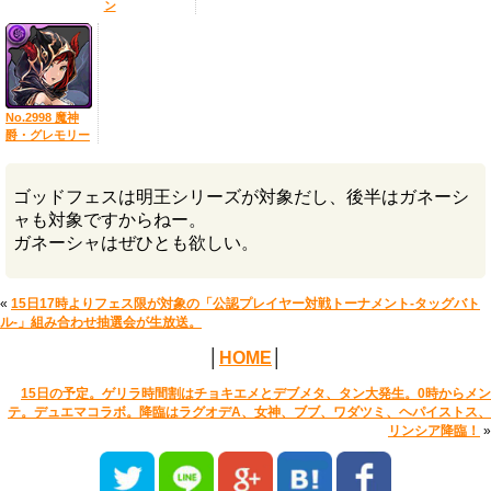
ン
No.2998 魔神
爵・グレモリー
ゴッドフェスは明王シリーズが対象だし、後半はガネーシ
ャも対象ですからねー。
ガネーシャはぜひとも欲しい。
«
15日17時よりフェス限が対象の「公認プレイヤー対戦トーナメント-タッグバト
ル-」組み合わせ抽選会が生放送。
│
HOME
│
15日の予定。ゲリラ時間割はチョキエメとデブメタ、タン大発生。0時からメン
テ。デュエマコラボ。降臨はラグオデA、女神、ブブ、ワダツミ、ヘパイストス、
リンシア降臨！
»