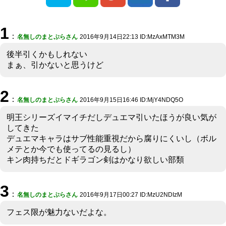
1
：
名無しのまとぷらさん
2016年9月14日22:13 ID:MzAxMTM3M
後半引くかもしれない
まぁ、引かないと思うけど
2
：
名無しのまとぷらさん
2016年9月15日16:46 ID:MjY4NDQ5O
明王シリーズイマイチだしデュエマ引いたほうが良い気が
してきた
デュエマキャラはサブ性能重視だから腐りにくいし（ボル
メテとか今でも使ってるの見るし）
キン肉持ちだとドギラゴン剣はかなり欲しい部類
3
：
名無しのまとぷらさん
2016年9月17日00:27 ID:MzU2NDIzM
フェス限が魅力ないだよな。