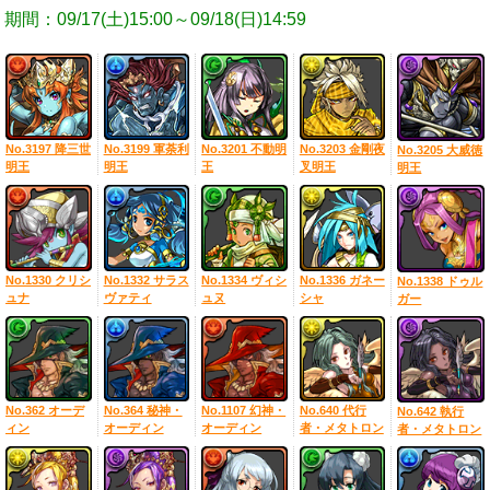
期間：09/17(土)15:00～09/18(日)14:59
No.3197 降三世
No.3199 軍荼利
No.3201 不動明
No.3203 金剛夜
No.3205 大威徳
明王
明王
王
叉明王
明王
No.1330 クリシ
No.1332 サラス
No.1334 ヴィシ
No.1336 ガネー
No.1338 ドゥル
ュナ
ヴァティ
ュヌ
シャ
ガー
No.362 オーデ
No.364 秘神・
No.1107 幻神・
No.640 代行
No.642 執行
ィン
オーディン
オーディン
者・メタトロン
者・メタトロン