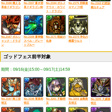
No.3166 燃える
No.3167 蒼き団
No.2164 ボルメ
No.2175 邪眼皇
No.2163 幻想妖
革命ドギラゴン
長ドギラゴン剣
テウス・ホワイ
ロマノフI世
精カチュア
ト・ドラゴン
No.2167 ボルシ
No.2169 蒼神龍
No.2171 呪紋の
No.2173 浄化の
ャック・ドラゴ
スペル・グレー
化身
精霊ウルス
ン
トブルー
ゴッドフェス前半対象
期間：09/16(金)15:00～09/17(土)14:59
No.3197 降三世
No.3199 軍荼利
No.3201 不動明
No.3203 金剛夜
No.3205 大威徳
明王
明王
王
叉明王
明王