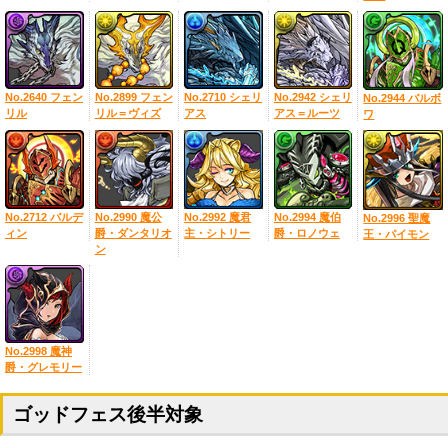
No.2640 フェン
No.2899 フェン
No.2710 シェリ
No.2942 シェリ
No.2944 バルボ
リル
リル＝ヴィズ
アス
アス＝ルーツ
ワ
No.2712 バルデ
No.2990 魔公
No.2992 魔君
No.2994 魔伯
No.2996 聖魔
ィン
爵・ダンタリオ
主・シトリー
爵・ロノウェ
王・パイモン
ン
No.2998 魔神
爵・グレモリー
ゴッドフェス後半対象