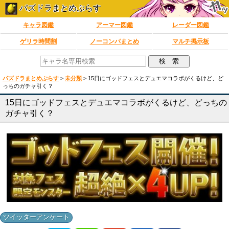
パズドラまとめぷらす
キャラ図鑑
アーマー図鑑
レーダー図鑑
ゲリラ時間割
ノーコンパまとめ
マルチ掲示板
パズドラまとめぷらす
>
未分類
>
15日にゴッドフェスとデュエマコラボがくるけど、ど
っちのガチャ引く？
15日にゴッドフェスとデュエマコラボがくるけど、どっちの
ガチャ引く？
ツイッターアンケート