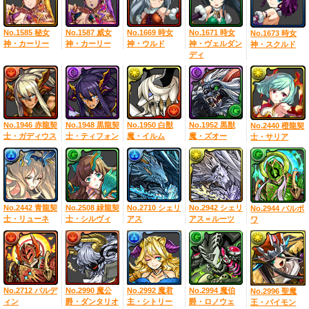
No.1585 秘女
No.1587 威女
No.1669 時女
No.1671 時女
No.1673 時女
神・カーリー
神・カーリー
神・ウルド
神・ヴェルダン
神・スクルド
ディ
No.1946 赤龍契
No.1948 黒龍契
No.1950 白獣
No.1952 黒獣
No.2440 橙龍契
士・ガディウス
士・ティフォン
魔・イルム
魔・ズオー
士・サリア
No.2442 青龍契
No.2508 緑龍契
No.2710 シェリ
No.2942 シェリ
No.2944 バルボ
士・リューネ
士・シルヴィ
アス
アス＝ルーツ
ワ
No.2712 バルデ
No.2990 魔公
No.2992 魔君
No.2994 魔伯
No.2996 聖魔
ィン
爵・ダンタリオ
主・シトリー
爵・ロノウェ
王・パイモン