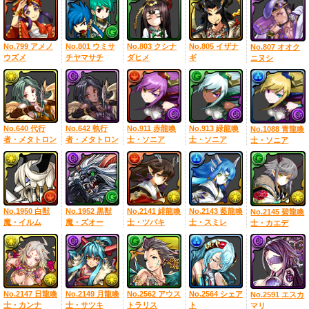
No.799 アメノ
No.801 ウミサ
No.803 クシナ
No.805 イザナ
No.807 オオク
ウズメ
チヤマサチ
ダヒメ
ギ
ニヌシ
No.640 代行
No.642 執行
No.911 赤龍喚
No.913 緑龍喚
No.1088 青龍喚
者・メタトロン
者・メタトロン
士・ソニア
士・ソニア
士・ソニア
No.1950 白獣
No.1952 黒獣
No.2141 緋龍喚
No.2143 藍龍喚
No.2145 碧龍喚
魔・イルム
魔・ズオー
士・ツバキ
士・スミレ
士・カエデ
No.2147 日龍喚
No.2149 月龍喚
No.2562 アウス
No.2564 シェア
No.2591 エスカ
士・カンナ
士・サツキ
トラリス
ト
マリ