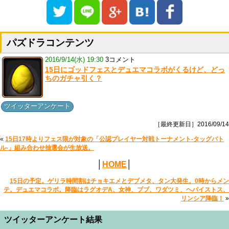
パズドラコンテンツ
2016/9/14(水) 19:30
3コメント
15日にゴッドフェスとデュエマコラボがくるけど、どっ
ちのガチャ引く？
ツイッターアンケート
［最終更新日］2016/09/14
«
15日17時よりフェス限が対象の「公認プレイヤー対戦トーナメント-タッグバト
ル-」組み合わせ抽選会が生放送。
│
HOME
│
15日の予定。ゲリラ時間割はチョキエメとデブメタ、タン大発生。0時からメン
テ。デュエマコラボ。降臨はラグオデA、女神、ブブ、ワダツミ、ヘパイストス、
リンシア降臨！
»
ツイッターアンケート結果