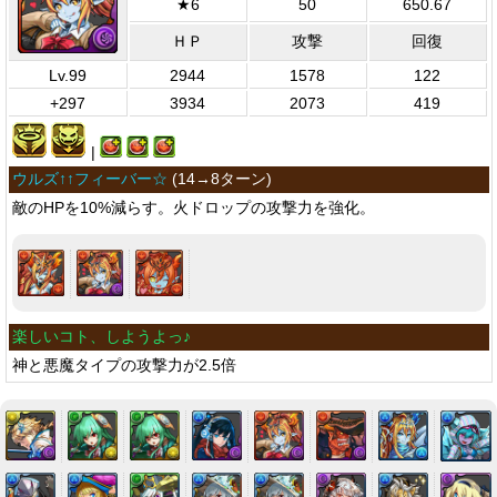
★6
50
650.67
ＨＰ
攻撃
回復
Lv.99
2944
1578
122
+297
3934
2073
419
|
ウルズ↑↑フィーバー☆
(
14→8ターン
)
敵のHPを10%減らす。火ドロップの攻撃力を強化。
楽しいコト、しようよっ♪
神と悪魔タイプの攻撃力が2.5倍