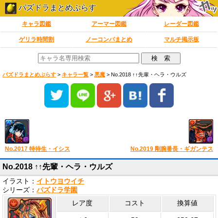
パズドラまとめぷらす
キャラ図鑑
アーマー図鑑
レーダー図鑑
ゲリラ時間割
ノーコンパまとめ
マルチ掲示板
パズドラまとめぷらす
>
キャラ一覧
>
悪魔
>
No.2018 ↑↑先輩・ヘラ・ウルズ
No.2017 特待生・イシス
No.2019 剛腕番長・ギガンテス
No.2018 ↑↑先輩・ヘラ・ウルズ
イラスト：
イトウヨウイチ
シリーズ：
パズドラ学園
レア度
コスト
換算値