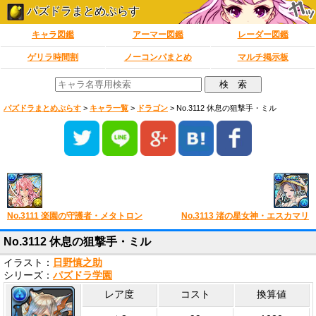
パズドラまとめぷらす
キャラ図鑑
アーマー図鑑
レーダー図鑑
ゲリラ時間割
ノーコンパまとめ
マルチ掲示板
パズドラまとめぷらす
>
キャラ一覧
>
ドラゴン
>
No.3112 休息の狙撃手・ミル
No.3111 楽園の守護者・メタトロン
No.3113 渚の星女神・エスカマリ
No.3112 休息の狙撃手・ミル
イラスト：
日野慎之助
シリーズ：
パズドラ学園
レア度
コスト
換算値