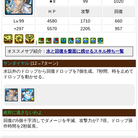
★8
99
1020
ＨＰ
攻撃
回復
Lv.99
4580
1710
660
+297
5570
2205
957
|
オススメサブ紹介：
水と回復を盤面に残せるスキル持ち一覧
サンダイヤル
(
12→7ターン
)
水以外のドロップから回復ドロップを7個生成。7秒間、時を止めて
ドロップを動かせる。
絶対に逃さないわよ
回復の5個十字消しでダメージを半減、攻撃力が7.7倍。ドロップ操
作時間を2秒延長。