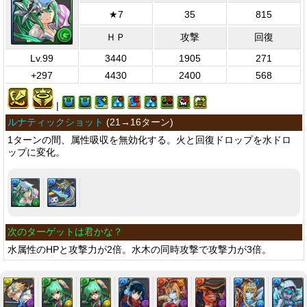
★7
35
815
ＨＰ
攻撃
回復
Lv.99
3440
1905
271
+297
4430
2400
568
|
ルナティックショット
(
21→16ターン
)
1ターンの間、属性吸収を無効化する。火と回復ドロップを水ドロ
ップに変化。
次のターゲットは君かな？
水属性のHPと攻撃力が2倍。水木の同時攻撃で攻撃力が3倍。