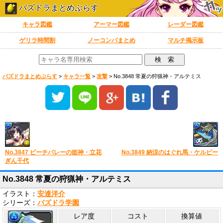
パズドラまとめぷらす
キャラ図鑑
アーマー図鑑
レーダー図鑑
ゲリラ時間割
ノーコンパまとめ
マルチ掲示板
パズドラまとめぷらす
>
キャラ一覧
>
攻撃
>
No.3848 常夏の狩猟神・アルテミス
No.3847 ビーチバレーの姫神・立花
No.3849 納涼のはぐれ馬・ケルピー
ぎん千代
No.3848 常夏の狩猟神・アルテミス
イラスト：
安達洋介
シリーズ：
パズドラ学園
レア度
コスト
換算値