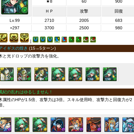
★8
60
900
ＨＰ
攻撃
回復
Lv.99
2710
2005
683
+297
3700
2500
980
|
アイギスの煌き
(
15→5ターン
)
木と光ドロップの攻撃力を強化。
風紀の乱れはゆるしません！
木属性のHPが1.5倍、攻撃力は3倍。スキル使用時、攻撃力と回復力が2
倍。