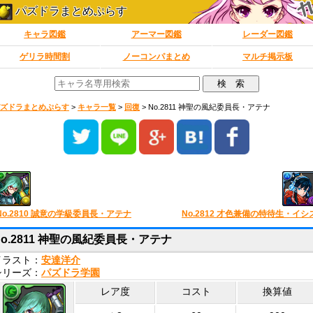
パズドラまとめぷらす
キャラ図鑑
アーマー図鑑
レーダー図鑑
ゲリラ時間割
ノーコンパまとめ
マルチ掲示板
ズドラまとめぷらす
>
キャラ一覧
>
回復
>
No.2811 神聖の風紀委員長・アテナ
No.2810 誠意の学級委員長・アテナ
No.2812 才色兼備の特待生・イシ
No.2811 神聖の風紀委員長・アテナ
イラスト：
安達洋介
シリーズ：
パズドラ学園
レア度
コスト
換算値