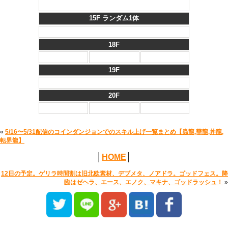
15F ランダム1体
18F
19F
20F
«
5/16〜5/31配信のコインダンジョンでのスキル上げ一覧まとめ【蟲龍,華龍,丼龍,
転界龍】
│
HOME
│
12日の予定。ゲリラ時間割は旧北欧素材、デブメタ、ノアドラ。ゴッドフェス。降
臨はゼヘラ、エース、エノク、マキナ、ゴッドラッシュ！
»