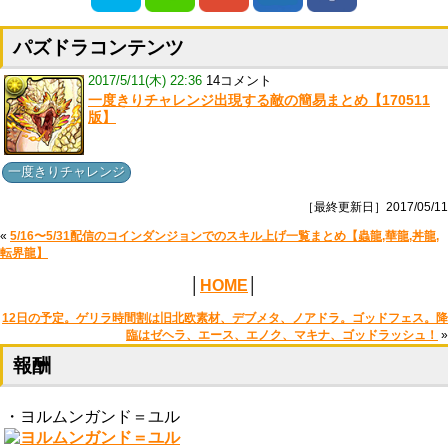
パズドラコンテンツ
2017/5/11(木) 22:36
14コメント
一度きりチャレンジ出現する敵の簡易まとめ【170511
版】
一度きりチャレンジ
［最終更新日］2017/05/11
«
5/16〜5/31配信のコインダンジョンでのスキル上げ一覧まとめ【蟲龍,華龍,丼龍,
転界龍】
│
HOME
│
12日の予定。ゲリラ時間割は旧北欧素材、デブメタ、ノアドラ。ゴッドフェス。降
臨はゼヘラ、エース、エノク、マキナ、ゴッドラッシュ！
»
報酬
・ヨルムンガンド＝ユル