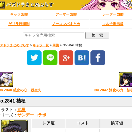
パズドラまとめぷらす
キャラ図鑑
アーマー図鑑
レーダー図鑑
ゲリラ時間割
ノーコンパまとめ
マルチ掲示板
ズドラまとめぷらす
>
キャラ一覧
>
回復
>
No.2841 桔梗
No.2840 慈悲の心・殺生丸
No.2842 浄化の力・桔
o.2841 桔梗
イラスト：
池屋
シリーズ：
サンデーコラボ
レア度
コスト
換算値