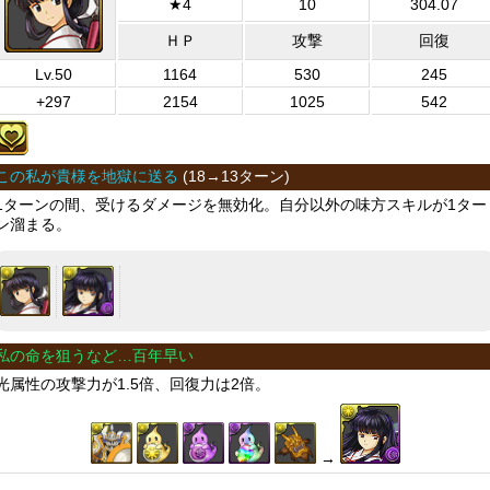
★4
10
304.07
ＨＰ
攻撃
回復
Lv.50
1164
530
245
+297
2154
1025
542
この私が貴様を地獄に送る
(
18→13ターン
)
1ターンの間、受けるダメージを無効化。自分以外の味方スキルが1ター
ン溜まる。
私の命を狙うなど…百年早い
光属性の攻撃力が1.5倍、回復力は2倍。
→