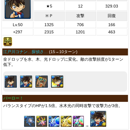
★5
12
329.03
ＨＰ
攻撃
回復
Lv.50
1325
706
166
+297
2315
1201
463
江戸川コナン…探偵さ…
(
15→10ターン
)
全ドロップを水、木、光ドロップに変化。敵の攻撃頻度が1ターン
低下。
バーロー！
バランスタイプのHPが1.5倍。水木光の同時攻撃で攻撃力が3倍。
→