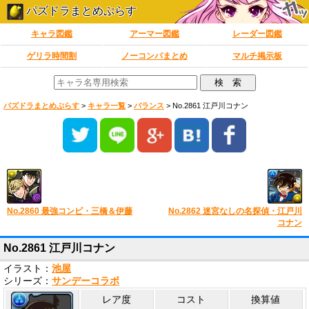
パズドラまとめぷらす
キャラ図鑑
アーマー図鑑
レーダー図鑑
ゲリラ時間割
ノーコンパまとめ
マルチ掲示板
パズドラまとめぷらす
>
キャラ一覧
>
バランス
>
No.2861 江戸川コナン
No.2860 最強コンビ・三橋＆伊藤
No.2862 迷宮なしの名探偵・江戸川
コナン
No.2861 江戸川コナン
イラスト：
池屋
シリーズ：
サンデーコラボ
レア度
コスト
換算値