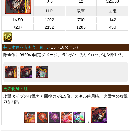
★5
12
325.53
ＨＰ
攻撃
回復
Lv.50
1202
790
142
+297
2192
1285
439
共に永遠を歩もう…紅…
(
15→10ターン
)
敵全体に9999の固定ダメージ。ランダムで火ドロップを3個生成。
炎の化身・紅
攻撃タイプの攻撃力と回復力が1.5倍。スキル使用時、火属性の攻撃
力が2倍。
→