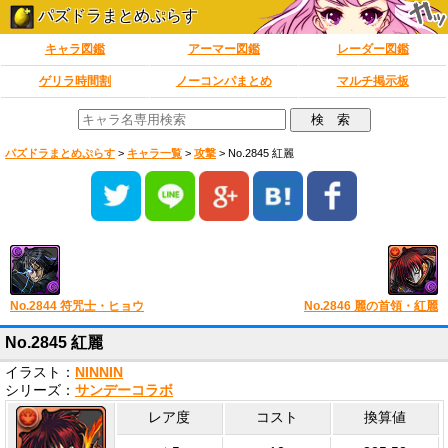
パズドラまとめぷらす
キャラ図鑑
アーマー図鑑
レーダー図鑑
ゲリラ時間割
ノーコンパまとめ
マルチ掲示板
パズドラまとめぷらす
>
キャラ一覧
>
攻撃
>
No.2845 紅麗
No.2844 符咒士・ヒョウ
No.2846 麗の首領・紅麗
No.2845 紅麗
イラスト：
NINNIN
シリーズ：
サンデーコラボ
レア度
コスト
換算値