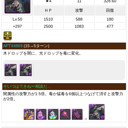
★4
11
328.60
ＨＰ
攻撃
回復
Lv.50
1510
588
180
+297
2500
1083
477
APTX4869
(
15→5ターン
)
木ドロップを闇に、光ドロップを毒に変化。
そいつはできねー相談だ…
闇属性の攻撃力が1.5倍。毒か猛毒を6個以上つなげて消すと攻撃力
が2倍。
→