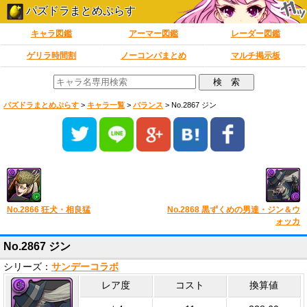
パズドラまとめぷらす
キャラ図鑑
アーマー図鑑
レーダー図鑑
ゲリラ時間割
ノーコンパまとめ
マルチ掲示板
パズドラまとめぷらす
>
キャラ一覧
>
バランス
>
No.2867 ジン
No.2866 狂犬・相良猛
No.2868 黒ずくめの男達・ジン＆ウ
ォッカ
No.2867 ジン
シリーズ：
サンデーコラボ
レア度
コスト
換算値