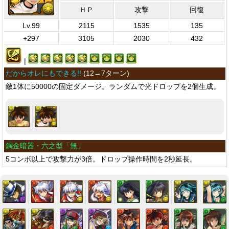
ＨＰ
攻撃
回復
Lv.99
2115
1535
135
+297
3105
2030
432
|
だからオレにもできる!!
(
12→7ターン
)
敵1体に50000の固定ダメージ。ランダムで光ドロップを2個生成。
鋼金暗器・六之型「無」
5コンボ以上で攻撃力が3倍。ドロップ操作時間を2秒延長。