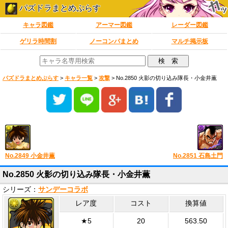
パズドラまとめぷらす
キャラ図鑑
アーマー図鑑
レーダー図鑑
ゲリラ時間割
ノーコンパまとめ
マルチ掲示板
パズドラまとめぷらす
>
キャラ一覧
>
攻撃
>
No.2850 火影の切り込み隊長・小金井薫
No.2849 小金井薫
No.2851 石島土門
No.2850 火影の切り込み隊長・小金井薫
シリーズ：
サンデーコラボ
レア度
コスト
換算値
★5
20
563.50