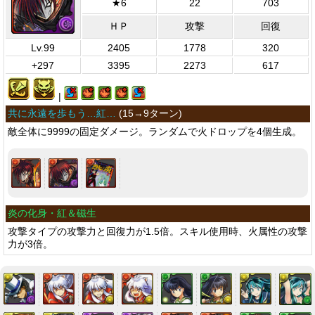
★6
22
703
ＨＰ
攻撃
回復
Lv.99
2405
1778
320
+297
3395
2273
617
|
共に永遠を歩もう…紅…
(
15→9ターン
)
敵全体に9999の固定ダメージ。ランダムで火ドロップを4個生成。
炎の化身・紅＆磁生
攻撃タイプの攻撃力と回復力が1.5倍。スキル使用時、火属性の攻撃
力が3倍。