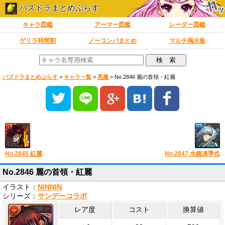
パズドラまとめぷらす
キャラ図鑑
アーマー図鑑
レーダー図鑑
ゲリラ時間割
ノーコンパまとめ
マルチ掲示板
パズドラまとめぷらす
>
キャラ一覧
>
悪魔
>
No.2846 麗の首領・紅麗
No.2845 紅麗
No.2847 水鏡凍季也
No.2846 麗の首領・紅麗
イラスト：
NINNIN
シリーズ：
サンデーコラボ
レア度
コスト
換算値